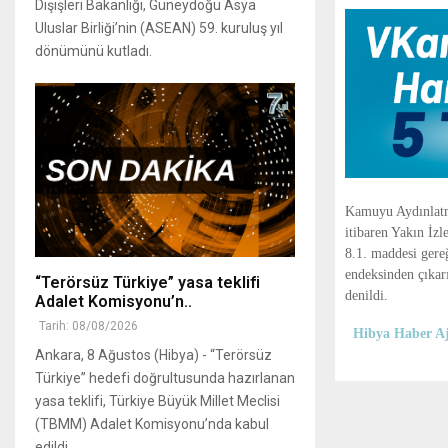
Dışişleri Bakanlığı, Güneydoğu Asya
Uluslar Birliği’nin (ASEAN) 59. kuruluş yıl
dönümünü kutladı.
Kamuyu Aydınlatma
itibaren Yakın İz
8.1. maddesi gere
endeksinden çıkarı
“Terörsüz Türkiye” yasa teklifi
denildi.
Adalet Komisyonu’n..
Tarih: 08/08/2026
Hibya Haber Aj
Ankara, 8 Ağustos (Hibya) - “Terörsüz
Türkiye” hedefi doğrultusunda hazırlanan
yasa teklifi, Türkiye Büyük Millet Meclisi
(TBMM) Adalet Komisyonu’nda kabul
edildi...