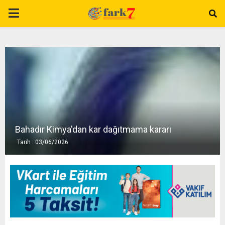
P
R
I
M
A
Bahadır Kimya'dan kar dağıtmama kararı
Tarih : 03/06/2026
R
Y
M