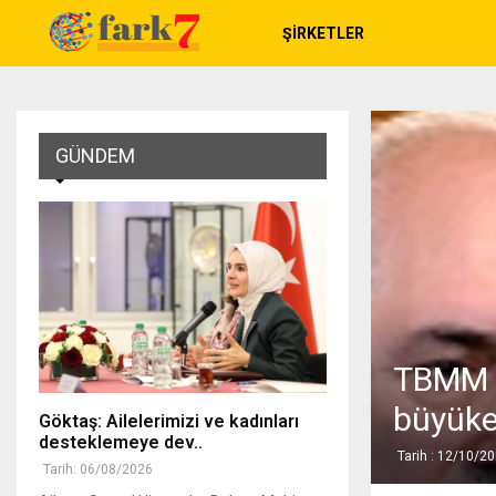
ŞIRKETLER
GÜNDEM
TBMM B
büyükel
Göktaş: Ailelerimizi ve kadınları
desteklemeye dev..
Tarih : 12/10/2
Tarih: 06/08/2026