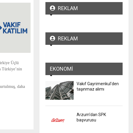
REKLAM
REKLAM
ürkiye Üçlü
EKONOMI
a Türkiye’nin
Vakıf Gayrimenkul'den
Kurtulmuş, daha
taşınmaz alımı
Arzum'dan SPK
başvurusu