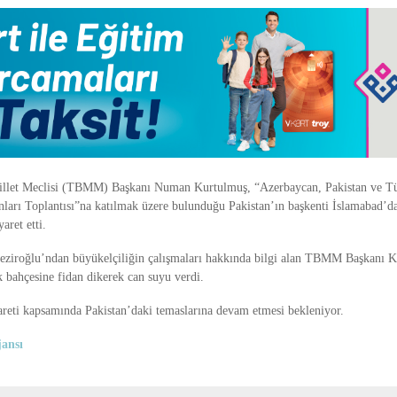
llet Meclisi (TBMM) Başkanı Numan Kurtulmuş, “Azerbaycan, Pakistan ve T
ları Toplantısı”na katılmak üzere bulunduğu Pakistan’ın başkenti İslamabad’d
aret etti.
eziroğlu’ndan büyükelçiliğin çalışmaları hakkında bilgi alan TBMM Başkanı 
k bahçesine fidan dikerek can suyu verdi.
reti kapsamında Pakistan’daki temaslarına devam etmesi bekleniyor.
ansı