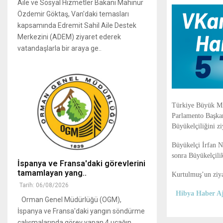
Aile ve Sosyal Hizmetler Bakanı Mahinur
Özdemir Göktaş, Van'daki temasları
kapsamında Edremit Sahil Aile Destek
Merkezini (ADEM) ziyaret ederek
vatandaşlarla bir araya ge..
Türkiye Büyük Mi
Parlamento Başkan
Büyükelçiliğini ziy
Büyükelçi İrfan N
sonra Büyükelçili
İspanya ve Fransa'daki görevlerini
tamamlayan yang..
Kurtulmuş’un ziya
Tarih: 06/08/2026
Hibya Haber Aj
Orman Genel Müdürlüğü (OGM),
İspanya ve Fransa'daki yangın söndürme
çalışmalarında görev yapan 4 uçağın