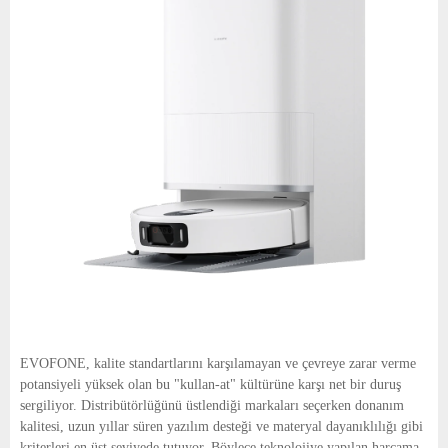
EVOFONE, kalite standartlarını karşılamayan ve çevreye zarar verme
potansiyeli yüksek olan bu "kullan-at" kültürüne karşı net bir duruş
sergiliyor. Distribütörlüğünü üstlendiği markaları seçerken donanım
kalitesi, uzun yıllar süren yazılım desteği ve materyal dayanıklılığı gibi
kriterleri en üst seviyede tutuyor. Böylece teknolojiye yapılan harcama,