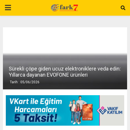
P
R
I
M
Sürekli çöpe giden ucuz elektroniklere veda edin:
A
Yıllarca dayanan EVOFONE ürünleri
Tarih : 05/06/2026
R
Y
M