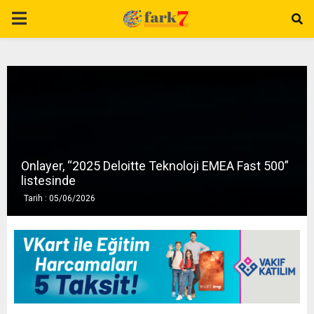
P
R
I
M
Onlayer, “2025 Deloitte Teknoloji EMEA Fast 500”
A
listesinde
Tarih : 05/06/2026
R
Y
M