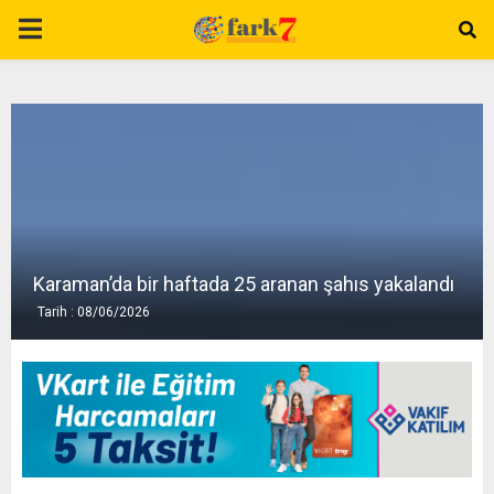
P
R
I
M
A
Karaman’da bir haftada 25 aranan şahıs yakalandı
Tarih : 08/06/2026
R
Y
M