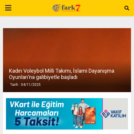
P
R
I
M
Kadın Voleybol Milli Takımı, İslami Dayanışma
A
Oyunları’na galibiyetle başladı
Tarih : 04/11/2025
R
Y
M