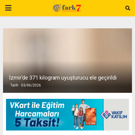
P
R
I
M
A
İzmir’de 371 kilogram uyuşturucu ele geçirildi
Tarih : 03/06/2026
R
Y
M