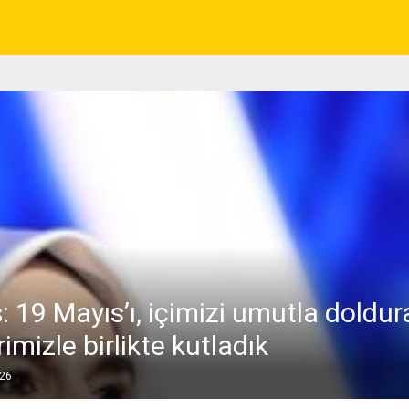
 19 Mayıs’ı, içimizi umutla doldur
imizle birlikte kutladık
026