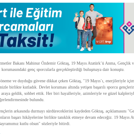
izmetler Bakanı Mahinur Özdemir Göktaş, 19 Mayıs Atatürk’ü Anma, Gençlik 
 korumasındaki genç sporcularla gerçekleştirdiği buluşmaya dair konuştu.
ı öneme ve duyduğu güvene dikkat çeken Göktaş, "19 Mayıs’ı, enerjileriyle içi
izle birlikte kutladık. Devlet koruması altında yetişen başarılı sporcu gençleri
 araya geldik, sohbet ettik. Her biri hayalleriyle, azimleriyle ve güzel kalpleriy
erlendirmesinde bulundu.
ençlerin arkasında durmayı sürdüreceklerini kaydeden Göktaş, açıklamasını "G
nların başarı hikâyelerine birlikte tanıklık etmeye devam edeceğiz. 19 Mayıs 
ayramımız kutlu olsun" sözleriyle bitirdi.