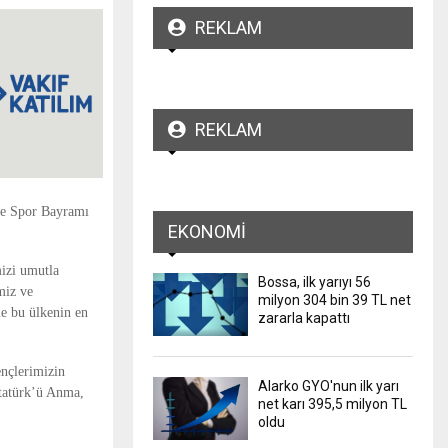
REKLAM
REKLAM
ve Spor Bayramı
EKONOMI
mizi umutla
Bossa, ilk yarıyı 56
miz ve
milyon 304 bin 39 TL net
le bu ülkenin en
zararla kapattı
ençlerimizin
Alarko GYO'nun ilk yarı
Atatürk’ü Anma,
net karı 395,5 milyon TL
oldu