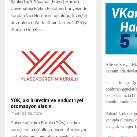
Şanlıurfa, 9 Ağustos (Hibya)-Harran
Üniversitesi Eğitim Fakültesi bünyesinde
kurulan Vox Humanis topluluğu, İsveç’te
düzenlenen World Choir Games 2026’ya
“Karma Oda Korol..
Aile ve Sosyal H
kapsamında devlet
Gençlerin taşıdığ
dolduran gençlerim
çocuklarımızla bir
YÖK, akıllı üretim ve endüstriyel
büyük umudu" değ
otomasyon alanın..
Bakanlık olarak g
Tarih: 09/08/2026
yanında olmaya, o
Yükseköğretim Kurulu (YÖK), üretim
Gençlik ve Spor B
süreçlerinin dijitalleşmesi ve otomasyon
sistemlerinin yaygınlaşmasıyla artan