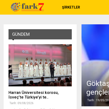
ŞIRKETLER
GÜNDEM
Göktaş:
gençler
Harran Üniversitesi korosu,
İsveç’te Türkiye’yi te..
Tarih : 19/05/2
Tarih: 09/08/2026