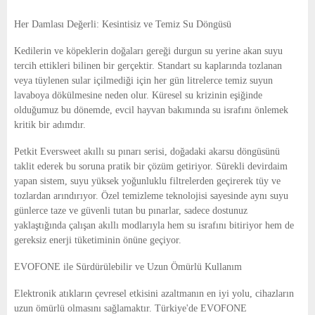
Her Damlası Değerli: Kesintisiz ve Temiz Su Döngüsü
Kedilerin ve köpeklerin doğaları gereği durgun su yerine akan suyu
tercih ettikleri bilinen bir gerçektir. Standart su kaplarında tozlanan
veya tüylenen sular içilmediği için her gün litrelerce temiz suyun
lavaboya dökülmesine neden olur. Küresel su krizinin eşiğinde
olduğumuz bu dönemde, evcil hayvan bakımında su israfını önlemek
kritik bir adımdır.
Petkit Eversweet akıllı su pınarı serisi, doğadaki akarsu döngüsünü
taklit ederek bu soruna pratik bir çözüm getiriyor. Sürekli devirdaim
yapan sistem, suyu yüksek yoğunluklu filtrelerden geçirerek tüy ve
tozlardan arındırıyor. Özel temizleme teknolojisi sayesinde aynı suyu
günlerce taze ve güvenli tutan bu pınarlar, sadece dostunuz
yaklaştığında çalışan akıllı modlarıyla hem su israfını bitiriyor hem de
gereksiz enerji tüketiminin önüne geçiyor.
EVOFONE ile Sürdürülebilir ve Uzun Ömürlü Kullanım
Elektronik atıkların çevresel etkisini azaltmanın en iyi yolu, cihazların
uzun ömürlü olmasını sağlamaktır. Türkiye'de EVOFONE