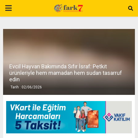
P
R
I
M
Evcil Hayvan Bakımında Sıfır İsraf: Petkit
ürünleriyle hem mamadan hem sudan tasarruf
A
edin
Tarih : 02/06/2026
R
Y
M