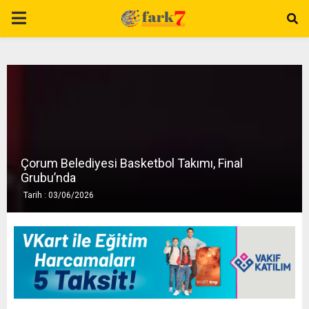
P
R
I
M
Çorum Belediyesi Basketbol Takımı, Final
A
Grubu’nda
Tarih : 03/06/2026
R
Y
M