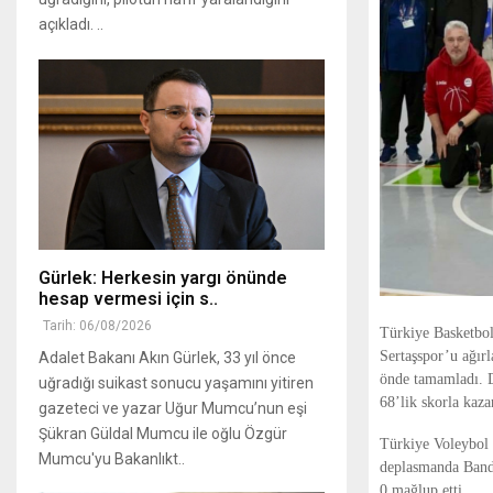
açıkladı. ..
Gürlek: Herkesin yargı önünde
hesap vermesi için s..
Tarih: 06/08/2026
Türkiye Basketbo
Sertaşspor’u ağırl
Adalet Bakanı Akın Gürlek, 33 yıl önce
önde tamamladı. D
uğradığı suikast sonucu yaşamını yitiren
68’lik skorla kaz
gazeteci ve yazar Uğur Mumcu’nun eşi
Şükran Güldal Mumcu ile oğlu Özgür
Türkiye Voleybol
Mumcu'yu Bakanlıkt..
deplasmanda Bandır
0 mağlup etti.