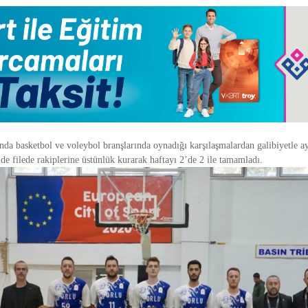
da basketbol ve voleybol branşlarında oynadığı karşılaşmalardan galibiyetle ayr
e filede rakiplerine üstünlük kurarak haftayı 2’de 2 ile tamamladı.