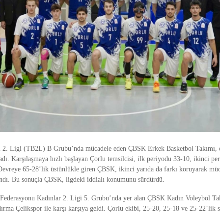
l 2. Ligi (TB2L) B Grubu’nda mücadele eden ÇBSK Erkek Basketbol Takımı, 
adı. Karşılaşmaya hızlı başlayan Çorlu temsilcisi, ilk periyodu 33-10, ikinci pe
evreye 65-28’lik üstünlükle giren ÇBSK, ikinci yarıda da farkı koruyarak mü
andı. Bu sonuçla ÇBSK, ligdeki iddialı konumunu sürdürdü.
 Federasyonu Kadınlar 2. Ligi 5. Grubu’nda yer alan ÇBSK Kadın Voleybol Ta
ma Çelikspor ile karşı karşıya geldi. Çorlu ekibi, 25-20, 25-18 ve 25-22’lik se