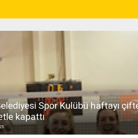
elediyesi Spor Kulübü haftayı çift
etle kapattı
025