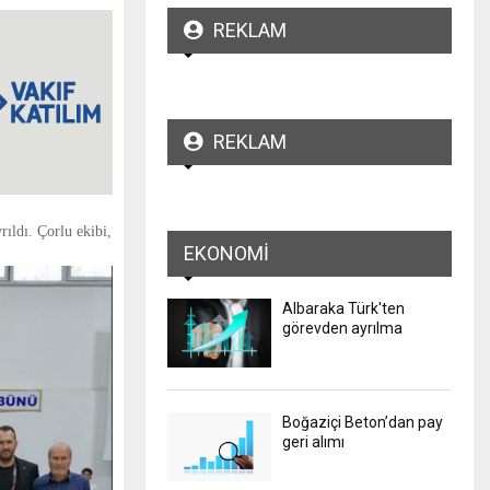
REKLAM
REKLAM
ıldı. Çorlu ekibi,
EKONOMI
Albaraka Türk'ten
görevden ayrılma
Boğaziçi Beton’dan pay
geri alımı