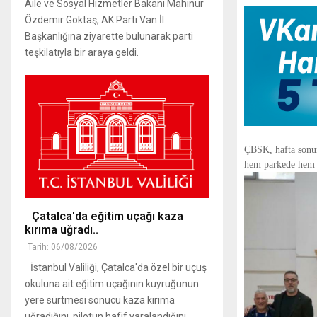
Aile ve Sosyal Hizmetler Bakanı Mahinur
Özdemir Göktaş, AK Parti Van İl
Başkanlığına ziyarette bulunarak parti
teşkilatıyla bir araya geldi.
ÇBSK, hafta sonun
hem parkede hem d
Çatalca'da eğitim uçağı kaza
kırıma uğradı..
Tarih: 06/08/2026
İstanbul Valiliği, Çatalca'da özel bir uçuş
okuluna ait eğitim uçağının kuyruğunun
yere sürtmesi sonucu kaza kırıma
uğradığını, pilotun hafif yaralandığını