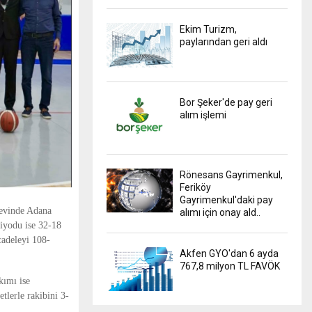
Ekim Turizm,
paylarından geri aldı
Bor Şeker'de pay geri
alım işlemi
Rönesans Gayrimenkul,
Feriköy
Gayrimenkul'daki pay
evinde Adana
alımı için onay ald..
riyodu ise 32-18
cadeleyi 108-
Akfen GYO'dan 6 ayda
767,8 milyon TL FAVÖK
kımı ise
tlerle rakibini 3-