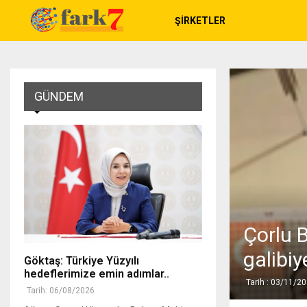
ŞIRKETLER
GÜNDEM
Çorlu B
galibiy
Göktaş: Türkiye Yüzyılı
hedeflerimize emin adımlar..
Tarih : 03/11/2
Tarih: 06/08/2026