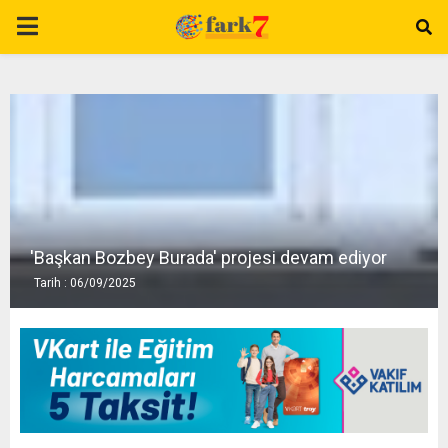
P
R
I
M
A
'Başkan Bozbey Burada' projesi devam ediyor
Tarih : 06/09/2025
R
Y
M