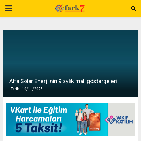
P
R
I
M
A
Alfa Solar Enerji'nin 9 aylık mali göstergeleri
Tarih : 10/11/2025
R
Y
M